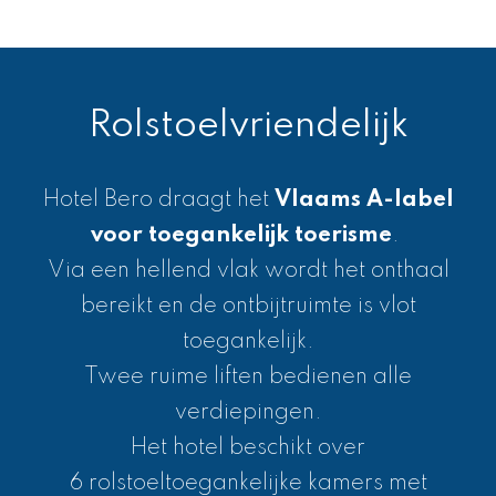
Rolstoelvriendelijk
Toegang Hotel
Hotel Bero draagt het
De toegangsdeur tot Hotel Bero wordt
Vlaams A-label
gesloten tussen 23u en 7u. Indien u voor
voor toegankelijk toerisme
.
Via een hellend vlak wordt het onthaal
een gesloten deur staat kunt u steeds
aanbellen via de bel aan de rechterkant
bereikt en de ontbijtruimte is vlot
van de deur. Zo kunt u de nachtwaker via
toegankelijk.
de parlofoon bereiken en hem vragen om u
Twee ruime liften bedienen alle
binnen te laten. Hiernaast ziet u een foto
verdiepingen.
van de bel met de drukknop in het blauw
Het hotel beschikt over
6 rolstoeltoegankelijke kamers met
omcirkeld.