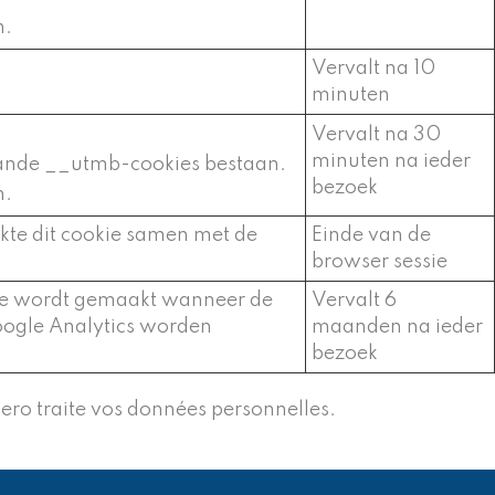
n.
Vervalt na 10
minuten
Vervalt na 30
minuten na ieder
aande __utmb-cookies bestaan.
bezoek
n.
erkte dit cookie samen met de
Einde van de
browser sessie
okie wordt gemaakt wanneer de
Vervalt 6
oogle Analytics worden
maanden na ieder
bezoek
Bero traite vos données personnelles.