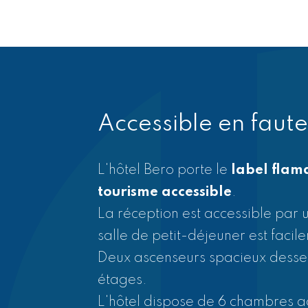
Accessible en faute
L'hôtel Bero porte le
label flam
Accès à l'hôtel
tourisme accessible
.
La réception est accessible par 
La porte d'entrée de l'hôtel Bero
salle de petit-déjeuner est facil
23h et 7h. Si vous vous trouvez 
Deux ascenseurs spacieux desser
fermée, vous pouvez toujours son
étages.
porte. Vous pourrez ainsi joindre 
L'hôtel dispose de 6 chambres a