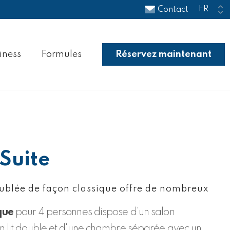
Contact
iness
Formules
Réservez maintenant
 Suite
ublée de façon classique offre de nombreux
que
pour 4 personnes dispose d'un salon
n lit double et d'une chambre séparée avec un