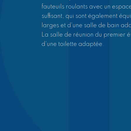
par interphone et lui demander d
fauteuils roulants avec un espace
entrer. Voici une photo de la son
suffisant, qui sont également éq
bouton poussoir entouré en bleu
larges et d'une salle de bain a
La salle de réunion du premier 
d'une toilette adaptée.