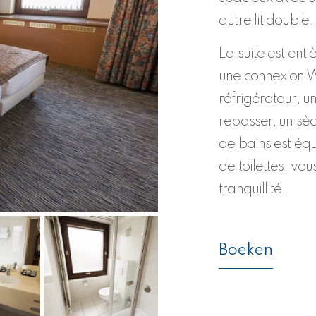
autre lit double
La suite est ent
une connexion Wi
réfrigérateur, u
repasser, un sèc
de bains est éq
de toilettes, vo
tranquillité.
Boeken