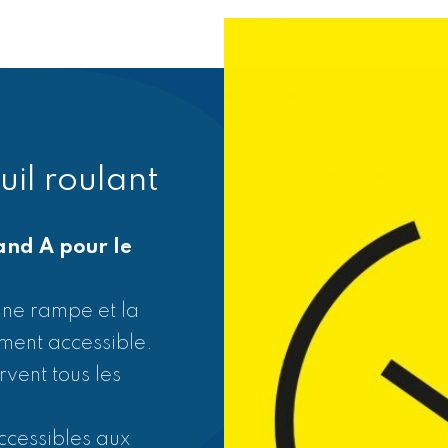
uil roulant
and A pour le
une rampe et la
 est fermée entre
ement accessible.
devant une porte
vent tous les
ner à droite de la
le veilleur de nuit
ccessibles aux