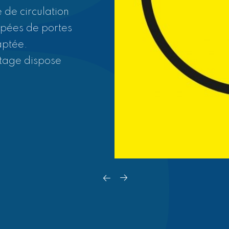
e vous laisser
 de circulation
nette avec le
uipées de portes
.
daptée.
étage dispose